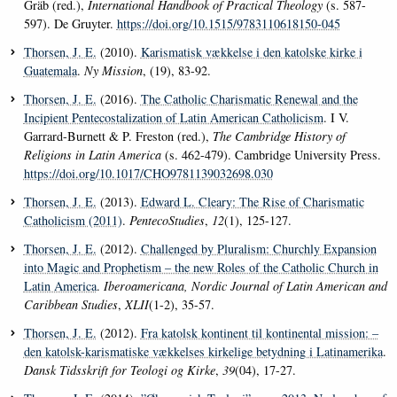
Gräb (red.),
International Handbook of Practical Theology
(s. 587-
597). De Gruyter.
https://doi.org/10.1515/9783110618150-045
Thorsen, J. E.
(2010).
Karismatisk vækkelse i den katolske kirke i
Guatemala
.
Ny Mission
, (19), 83-92.
Thorsen, J. E.
(2016).
The Catholic Charismatic Renewal and the
Incipient Pentecostalization of Latin American Catholicism
. I V.
Garrard-Burnett & P. Freston (red.),
The Cambridge History of
Religions in Latin America
(s. 462-479). Cambridge University Press.
https://doi.org/10.1017/CHO9781139032698.030
Thorsen, J. E.
(2013).
Edward L. Cleary: The Rise of Charismatic
Catholicism (2011)
.
PentecoStudies
,
12
(1), 125-127.
Thorsen, J. E.
(2012).
Challenged by Pluralism: Churchly Expansion
into Magic and Prophetism – the new Roles of the Catholic Church in
Latin America
.
Iberoamericana, Nordic Journal of Latin American and
Caribbean Studies
,
XLII
(1-2), 35-57.
Thorsen, J. E.
(2012).
Fra katolsk kontinent til kontinental mission: –
den katolsk-karismatiske vækkelses kirkelige betydning i Latinamerika
.
Dansk Tidsskrift for Teologi og Kirke
,
39
(04), 17-27.