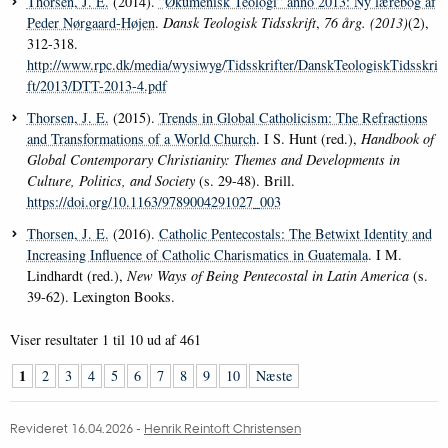
Thorsen, J. E.
(2014).
”Økumenisk Teologi” anno 2013: Ny lærebog af
Peder Nørgaard-Højen
.
Dansk Teologisk Tidsskrift
,
76 årg. (2013)
(2),
312-318.
http://www.rpc.dk/media/wysiwyg/Tidsskrifter/DanskTeologiskTidsskri
ft/2013/DTT-2013-4.pdf
Thorsen, J. E.
(2015).
Trends in Global Catholicism: The Refractions
and Transformations of a World Church
. I S. Hunt (red.),
Handbook of
Global Contemporary Christianity: Themes and Developments in
Culture, Politics, and Society
(s. 29-48). Brill.
https://doi.org/10.1163/9789004291027_003
Thorsen, J. E.
(2016).
Catholic Pentecostals: The Betwixt Identity and
Increasing Influence of Catholic Charismatics in Guatemala
. I M.
Lindhardt (red.),
New Ways of Being Pentecostal in Latin America
(s.
39-62). Lexington Books.
Viser resultater
1 til 10
ud af
461
1
2
3
4
5
6
7
8
9
10
Næste
Revideret 16.04.2026
-
Henrik Reintoft Christensen