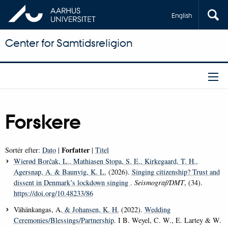
English
Center for Samtidsreligion
Forskere
Forfatter
Sortér efter:
Dato
|
|
Titel
Wierød Borčak, L.
, Mathiasen Stopa, S. E.
, Kirkegaard, T. H.
,
Agersnap, A.
& Baunvig, K. L.
(2026).
Singing citizenship? Trust and
dissent in Denmark’s lockdown singing
.
Seismograf/DMT
, (34).
https://doi.org/10.48233/86
Vähänkangas, A.
& Johansen, K. H.
(2022).
Wedding
Ceremonies/Blessings/Partnership
. I B. Weyel, C. W., E. Lartey & W.