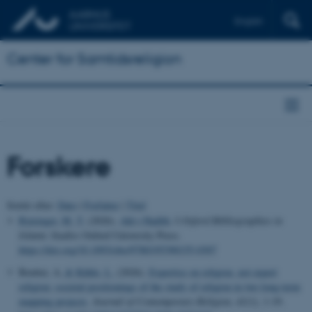
English
Center for Samtidsreligion
Forskere
Sortér efter:
Dato
|
Forfatter
|
Titel
Riexinger, M. T.
(2026).
Ahl-i Ḥadīth
. I
Oxford Bibliographies in
Islamic Studies
Oxford University Press.
https://doi.org/10.1093/obo/9780195390155-0307
Beutter, A.
& Kühle, L.
(2026).
Expertise on religion, not expert
religion: societal positionings of the study of religion in two long-term
mapping projects
.
Journal of Contemporary Religion
,
41
(1), 1-19.