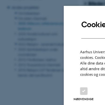
Billeder
Andre projekter
Om folkekirken
Om islam i Danmark
Billede
Cookie
2025: Stillerum, refleksionsrum,
bederum
2023: Nordisk kulturarv som
Billede
kulturreligion
2022: Religion - Levende Kulturarv
2020: Samtidsreligion under
Billeder
Aarhus Univers
coronakrisen
cookies. Cooki
2015: Mindfulness i Aarhus
Alle dine data 
2012: Trossamfund i Danmark
Billeder
altid ændre di
2010: Religion 2.0? Tendenser og
cookies og coo
trends i det nye årtusind
Billede
Billede
NØDVENDIGE