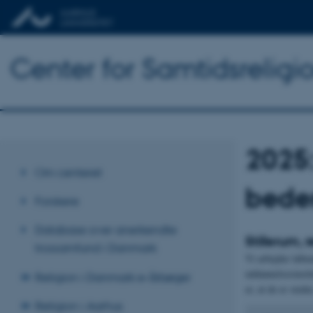
Center for Samtidsreligi
2025:
Om centeret
bede
Forskere
Database over anerkendte
Stillerum,
trossamfund i Danmark
Vi arbejder løbe
uddannelsesinstit
Religion i Danmark e-årbøger
er, at de er stede
Religion i Aarhus