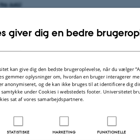
 fra AAU
r fra AAU (København)
s giver dig en bedre brugerop
r fra AU (bygning 1264 & 1420)
 fra DPU
itet kan give dig den bedste brugeroplevelse, når du vælger ”A
es gemmer oplysninger om, hvordan en bruger interagerer med
er anonymiseret, og de kan ikke bruges til at identificere dig d
 fra DTU
t samtykke under Cookies i webstedets footer. Universitetet br
kies sat af vores samarbejdspartnere.
r fra KU (HUM)
r fra KU (Panum)
STATISTISKE
MARKETING
FUNKTIONELLE