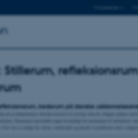
Til studerende
Til
on
 Stillerum, refleksionsrum
rum
 refleksionsrum, bederum på danske uddannelsesinst
nde på at dokumentere tilstedeværelsen af særlige rum for religiøs praksis på 
utioner. Rummene kan hedde noget forskelligt fra institution til institution, m
r, hvor det er muligt for elever, studerende og ansatte at praktisere deres religio