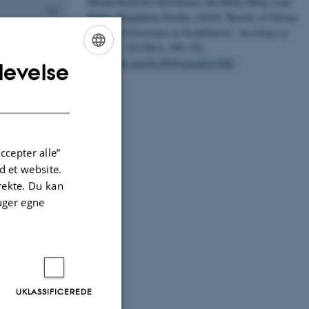
Henrik Reintoft Christensen, Ida Marie Høeg, Lene
Kühle, Magdalena Nordin, (2019) "Rooms of Silence
at Three Universities in Scandinavia",
Sociology of
Religion
, Vol 80(3), 299–322,
https://doi.org/10.1093/socrel/sry040
levelse
ENGLISH
DANISH
ccepter alle”
 et website.
irekte. Du kan
uger egne
UKLASSIFICEREDE