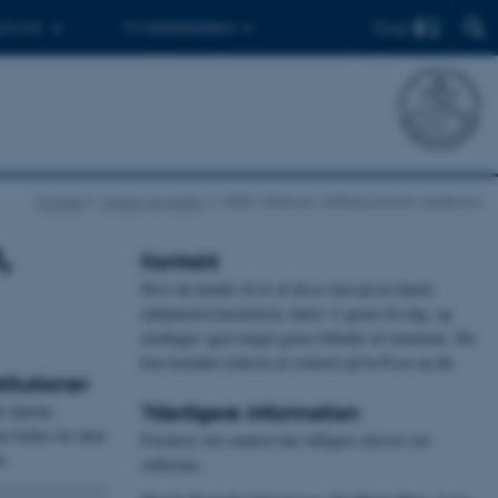
Find
 ph.d.er
Til medarbejdere
Forside
Andre projekter
2025: Stillerum, refleksionsrum, bederum
,
Kontakt
Hvis du kender til et af disse rum på en dansk
uddannelsesinstitution, hører vi gerne fra dig, og
modtager også meget gerne billeder af rummene. Du
kan kontakte lederen af centeret på hc@cas.au.dk.
itutioner
Yderligere information
de danske
en fælles for dem
Forskere ved centeret har tidligere skrevet om
n.
stillerum.