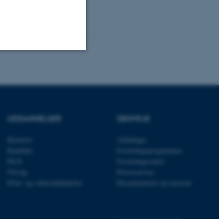
Uklassificerede
ere nogle
UDDANNELSER
GENVEJE
rer uden disse
Bachelor
Afdelinger
Kandidat
Forskningsprogrammer
Ph.D.
Forskningscentre
Tilvalg
Presseservice
Efter- og videreuddannelse
Eksaminatorer og censorer
 vores CMS-udbyder,
identificere en backend-
bruger er logget ind i