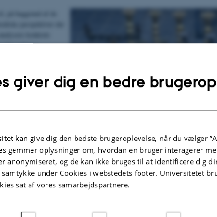
il, på baggrund af de
todiske perspektiver der
 analysere konkrete
ordan religion
rspektiv i det
arbejde med henblik på
s giver dig en bedre brugerop
 hvilke forestillinger
aktiveres hos
sonale i
ten.
l særligt knytte sig til
Den Gamle By i Aarhus i
itet kan give dig den bedste brugeroplevelse, når du vælger ”A
Center for
es gemmer oplysninger om, hvordan en bruger interagerer med
 Aarhus Universitet.
er anonymiseret, og de kan ikke bruges til at identificere dig d
t samtykke under Cookies i webstedets footer. Universitetet br
debære undersøgelser af besøgendes fortolkning og interaktion med udvalgte cas
en af relevante konkrete projekter. Herunder vil der også blive inddraget fokus
kies sat af vores samarbejdspartnere.
er med forskellige religiøs og kulturel baggrund. Ph.d.-projektet vil blive særli
processer i forbindelse med videreudviklingen af det førindustrielle afsnit i d
skandiser (kontaktperson: Overinspektør Martin Djupdræt) og delprojektet ”