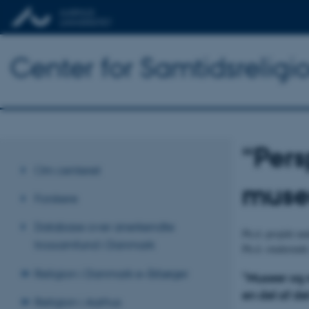
Center for Samtidsreligi
“Pers
Om centeret
muse
Forskere
Database over anerkendte
Ph.d.-projekt un
trossamfund i Danmark
Ph.d.-studerend
Religion i Danmark e-årbøger
"Museer og r
en del af de
Religion i Aarhus