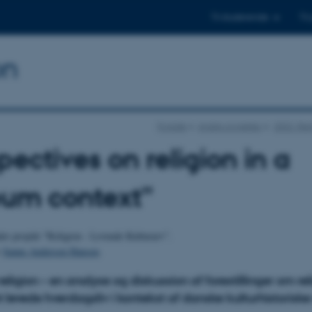
Til studerende
Til
on
Forside
Andre projekter
2022: Rel
pectives on religion in a
um context”
der projekt "Religion - Levende Kulturarv".
e
Sanne Andersen Hansen
.
eligion – en analyse og diskussion af forestillinger om re
t levede hverdagsliv i kontekst af danske kulturhistorisk