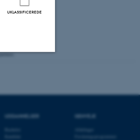
vervejelser
UKLASSIFICEREDE
rvation, samt
ums- og
les workshops.
sitets- og
spartnere.
Uklassificerede
ere nogle
rer uden disse
UDDANNELSER
GENVEJE
Bachelor
Afdelinger
Kandidat
Forskningsprogrammer