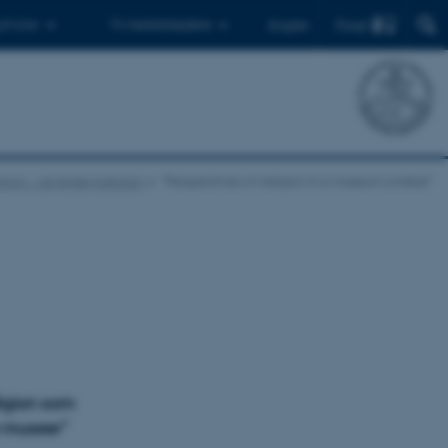
Find
 ph.d.er
Til medarbejdere
English
igion - Levende Kulturarv
“Perspectives on religion in a museum context”
ligion som
e museer"