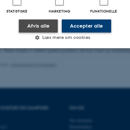
ktperson: Museumsinspektør Anneken Laursen). Ph.d.-projektet vil indebære o
STATISTISKE
MARKETING
FUNKTIONELLE
ge typer af museer og brugen af religionsperspektivet i forskellige kontekster.
debære udvikling og gennemførsel af spørgeskemaer, interviews og deltagerobse
Afvis alle
Accepter alle
llinger. Ph.d.-projektet vil fungere som centralt fælles kontaktpunkt for muse
eksten med løbende præsentation af arbejdet i forbindelse med de planlagte fæl
Læs mere om cookies
 vil der være indlagt udlandsophold ved internationale miljøer, både i en univer
. Denne kontakt er etableret gennem projektets advisory board og samarbejd
Statistiske
Marketing
Funktionelle
.2025
-
Henrik Reintoft Christensen
es hjælper med at gøre hjemmesiden brugbar ved at aktiv
nktioner som navigation mm. Hjemmesiden kan ikke funge
R KULTUR OG SAMFUND
OM OS
Om instituttet
Udbyder / Domæne
Udløb
Beskrivelse
vej 7
Medarbejdere