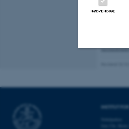
nye øjne” (konta
NØDVENDIGE
omkring forskelli
Projektet vil in
analyser af udsti
universitetskont
I Ph.d.-projektet
museumskontekst
Nødvendige
Revideret 20.10
Nødvendige cooki
grundlæggende fu
cookies.
INSTITUT FO
Nobelparken
Navn
Jens Chr. Skous 