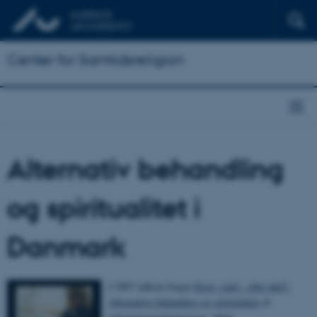
Center for Samtidsreligion
Alternativ behandling
og spiritualitet i
Danmark
I 2007 udkom bogen
Krop, sind – eller ånd?:
Alternative behandlere og spiritualitet
af