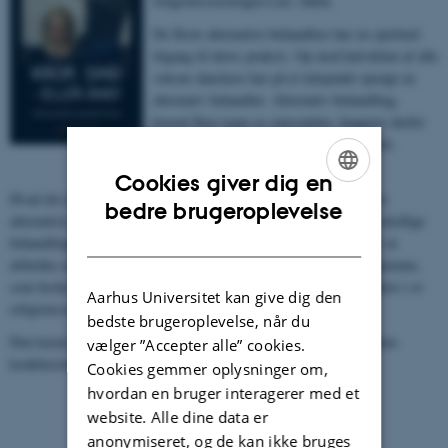
religionssociologen Lars Ahlin.
De fleste alternative behandlere har en spirituel
tilgang til deres praksis. Op mod halvdelen af alle
voksne danskere har på et tidspunkt opsøgt en
alternativ behandler. Alternativ behandling,
hvoraf flere typer er statsstøttet, fungerer derfor
som en kanal for spredning af spiritualitet.
Cookies giver dig en
Hvad det mere præcist er for en spiritualitet, klienterne møder hos
ENGLISH
bedre brugeroplevelse
alternative behandlere, og hvordan den kommer til udtryk i de forskellige
DANISH
behandlingsformer, har religionssociologen Lars Ahlin sat sig for at
afdække med
Krop, sind – eller ånd
. Det er den første bog herhjemme,
som beskæftiger sig med et bredt spektrum af alternative behandlere i et
Aarhus Universitet kan give dig den
religionssociologisk perspektiv.
bedste brugeroplevelse, når du
Den kaster dermed lys over et hidtil overset område, og flere af dens
vælger ”Accepter alle” cookies.
konklusioner lægger op til debat.
Cookies gemmer oplysninger om,
hvordan en bruger interagerer med et
website. Alle dine data er
anonymiseret, og de kan ikke bruges