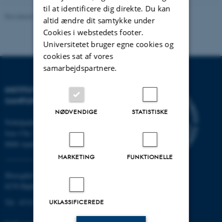
til at identificere dig direkte. Du kan
Revideret 20.10.2025
-
Henrik Reintoft Christensen
altid ændre dit samtykke under
Cookies i webstedets footer.
Universitetet bruger egne cookies og
cookies sat af vores
samarbejdspartnere.
INSTITUT FOR KULTUR OG
SAMFUND
NØDVENDIGE
STATISTISKE
Nobelparken
Jens Chr. Skous vej 7
8000 Aarhus C
MARKETING
FUNKTIONELLE
Moesgård Allé 20
8270 Højbjerg
UKLASSIFICEREDE
Tlf.: 8715 0000