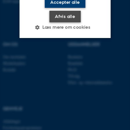
EAN-nummer: 5798000418301
Accepter alle
Afvis alle
Læs mere om cookies
OM OS
UDDANNELSER
Nødvendige
Statistiske
Marketing
Om instituttet
Bachelor
Funktionelle
Uklassificerede
Medarbejdere
Kandidat
Kontakt
Ph.D.
Tilvalg
Efter- og videreuddannelse
Nødvendige cookies hjælper
med at gøre hjemmesiden
brugbar ved at aktivere nogle
grundlæggende funktioner
GENVEJE
som navigation mm.
Hjemmesiden kan ikke
Afdelinger
fungerer uden disse cookies.
Forskningsprogrammer