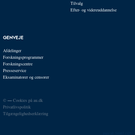
Tilvalg
Efter- og videreuddannelse
GENVEJE
Afdelinger
Forskningsprogrammer
Forskningscentre
Presseservice
Eksaminatorer og censorer
©
—
Cookies på au.dk
Privatlivspolitik
Tilgængelighedserklæring
54667 / i29