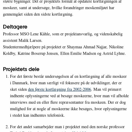
større bygninger. Det er projektets formål at opdatere kortlægningen af
moskeer, samt at undersøge, hvilke forandringer moskemiljøet har
gennemgået siden den sidste kortlægning.
Deltagere
Professor MSO Lene Kühle, som er projektansvarlig, og videnskabelig
assistent Malik Larsen.
Studentermedhjælpere på projektet er Shaymaa Ahmad Najjar, Nikoline
Koldby, Katrine Boserup Jensen, Ellen Emilie Madsen og Astrid Lyhne.
Projektets dele
For det første består undersøgelsen af en kortlægning af alle moskeer
i Danmark, hvor man særligt vil fokusere på de udviklinger, der er
sket siden
den første kortlægning fra 2002-2006
. Man vil primært
indhente oplysningerne ved at besøge moskeerne, hvor man vil afholde
interviews med en eller flere repræsentanter fra moskeen. Der er dog
mulighed for at nogle af moskeerne ikke besøges, hvor oplysningerne
i stedet kan indhentes telefonisk.
For det andet samarbejder man i projektet med den norske professor