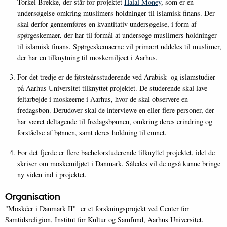
Torkel Brekke, der står for projektet
Halal Money
, som er en
undersøgelse omkring muslimers holdninger til islamisk finans. Der
skal derfor gennemføres en kvantitativ undersøgelse, i form af
spørgeskemaer, der har til formål at undersøge muslimers holdninger
til islamisk finans. Spørgeskemaerne vil primært uddeles til muslimer,
der har en tilknytning til moskemiljøet i Aarhus.
For det tredje er de førsteårsstuderende ved Arabisk- og islamstudier
på Aarhus Universitet tilknyttet projektet. De studerende skal lave
feltarbejde i moskeerne i Aarhus, hvor de skal observere en
fredagsbøn. Derudover skal de interviewe en eller flere personer, der
har været deltagende til fredagsbønnen, omkring deres erindring og
forståelse af bønnen, samt deres holdning til emnet.
For det fjerde er flere bachelorstuderende tilknyttet projektet, idet de
skriver om moskemiljøet i Danmark. Således vil de også kunne bringe
ny viden ind i projektet.
Organisation
"Moskéer i Danmark II" er et forskningsprojekt ved Center for
Samtidsreligion, Institut for Kultur og Samfund, Aarhus Universitet.