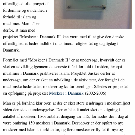
offentlighed ofte præget af
fordomme og uvidenhed i
forhold til islam og
muslimer. Man håber
derfor, at man med
projektet "Moskeer i Danmark II" kan være med til at give den danske
offentlighed et bedre indblik i muslimers religiøsitet og dagligdag i
Danmark.
Formålet med "Moskeer i Danmark II" er at undersøge, hvorvidt der er
sket en udvikling igennem de seneste ti år i forhold til måden, hvorpå
muslimer i Danmark praktiserer islam. Projektet ønsker derfor at
undersøge, om der er sket en udvikling i de aktiviteter, der foregår i de
muslimske bedesteder, moskeer og kulturforeninger. Således er projektet
en opfølgning på projektet
Moskeer i Danmark
(2002-2006).
Man er på forhånd klar over, at der er sket store ændringer i moskemiljøet
siden den sidste undersøgelse. Der er blandt andet sket en stigning i
antallet af moskeer. Hvor antallet dengang var 115, formodes der i dag at
være omkring 150 moskeer i Danmark. Derudover er der opført to nye
moskeer med islamisk arkitektur, og flere moskeer er flyttet til nye og