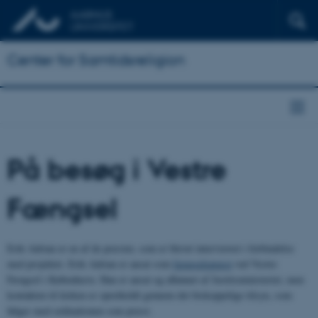
Center for Samtidsreligion
På besøg i Vestre
Fængsel
Erik Adrian er en af de præster, som er blevet interviewet i forbindelse
med projektet. Erik Adrian er ansat som
fængselspræst
ved Vestre
Fængsel i København. Han er ansat og aflønnet af Justitsministeriet, men
kontakten til kirken er opretholdt gennem det biskoppelige tilsyn, som
følger med ordinationen som præst.