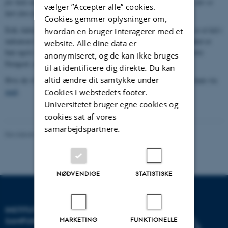
for hele mennesket, og også hjælpe til, hvis der er et eller andet, der er
vælger ”Accepter alle” cookies.
kørt fast for den enkelte.
Cookies gemmer oplysninger om,
Erik Adrian har derudover været med til at starte Cafe Exit, som er et led i
hvordan en bruger interagerer med et
indsatsen for at få tidligere indsatte ud af kriminaliteten. I øjeblikket er
website. Alle dine data er
han også i færd med at lave et forsøg med et klosterfængsel i Vestre
anonymiseret, og de kan ikke bruges
Fængsel, efter inspiration fra Kumla fængslet i Sverige.
til at identificere dig direkte. Du kan
altid ændre dit samtykke under
Hvis du vil vide mere om Erik Adrians arbejde, kan du kontakte ham via
mail
.
Cookies i webstedets footer.
Universitetet bruger egne cookies og
cookies sat af vores
samarbejdspartnere.
Revideret 20.10.2025
-
Henrik Reintoft Christensen
NØDVENDIGE
STATISTISKE
INSTITUT FOR KULTUR OG
MARKETING
FUNKTIONELLE
SAMFUND